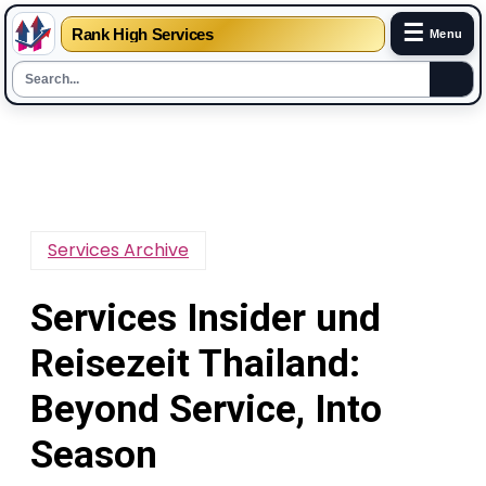
☰
Rank High Services
Menu
Skip
to
content
Services Archive
Services Insider und
Reisezeit Thailand:
Beyond Service, Into
Season